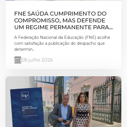
FNE SAÚDA CUMPRIMENTO DO
COMPROMISSO, MAS DEFENDE
UM REGIME PERMANENTE PARA
VALORIZAR A FUNÇÃO DE
A Federação Nacional da Educação (FNE) acolhe
PROFESSOR CLASSIFICADOR
com satisfação a publicação do despacho que
determin...
28 julho 2026