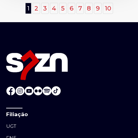
1
2
3
4
5
6
7
8
9
10
Filiação
UGT
FNE