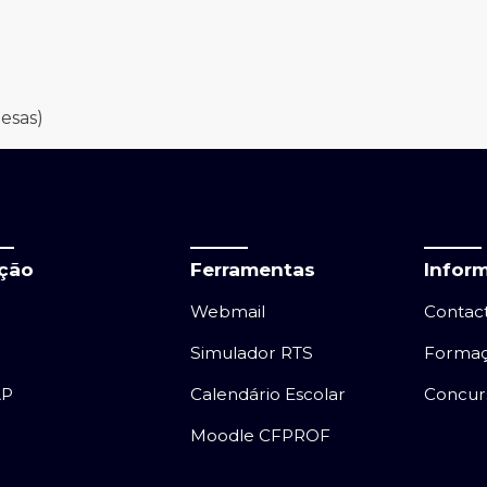
esas)
ação
Ferramentas
Infor
Webmail
Contac
Simulador RTS
Forma
AP
Calendário Escolar
Concur
Moodle CFPROF