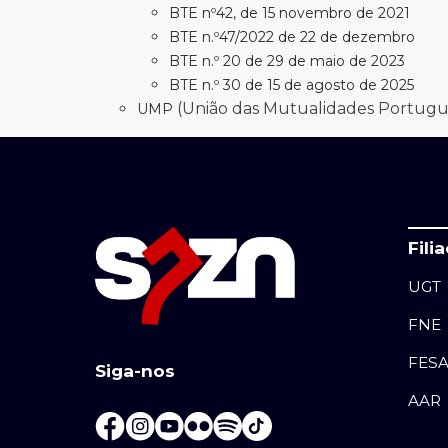
BTE nº42, de 15 novembro de 2021
BTE n.º47/2022 de 22 de dezembro
BTE n.º 20 de 29 de maio de 2023
BTE n.º 30 de 15 de agosto de 2025
(União das Mutualidades Portugu
UMP
Fili
UGT
FNE
FES
Siga-nos
AAR