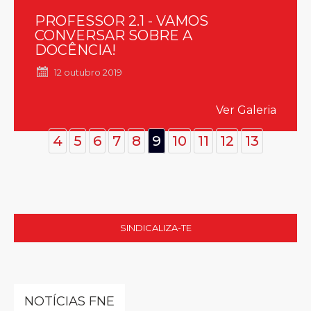
PROFESSOR 2.1 - VAMOS
CONVERSAR SOBRE A
DOCÊNCIA!
12 outubro 2019
Ver Galeria
4
5
6
7
8
9
10
11
12
13
SINDICALIZA-TE
NOTÍCIAS FNE