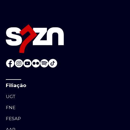
Filiação
UGT
FNE
FESAP
AAR