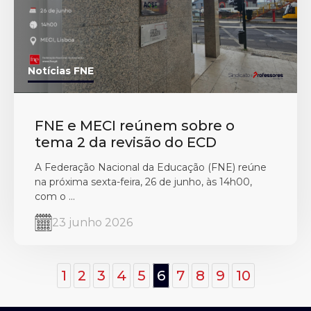
Notícias FNE
FNE e MECI reúnem sobre o
tema 2 da revisão do ECD
A Federação Nacional da Educação (FNE) reúne
na próxima sexta-feira, 26 de junho, às 14h00,
com o ...
23 junho 2026
1
2
3
4
5
6
7
8
9
10