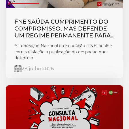
FNE SAÚDA CUMPRIMENTO DO
COMPROMISSO, MAS DEFENDE
UM REGIME PERMANENTE PARA
VALORIZAR A FUNÇÃO DE
A Federação Nacional da Educação (FNE) acolhe
PROFESSOR CLASSIFICADOR
com satisfação a publicação do despacho que
determin...
28 julho 2026