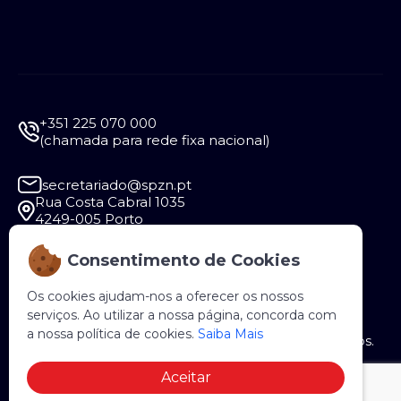
+351 225 070 000
(chamada para rede fixa nacional)
secretariado@spzn.pt
Rua Costa Cabral 1035
4249-005 Porto
Consentimento de Cookies
Segunda a Sexta - 9:30 às 12:30 e das 14:00 às
18:00
Os cookies ajudam-nos a oferecer os nossos
serviços. Ao utilizar a nossa página, concorda com
a nossa política de cookies.
Saiba Mais
Copyright © 2026 SPZN. Todos os direitos reservados.
Aceitar