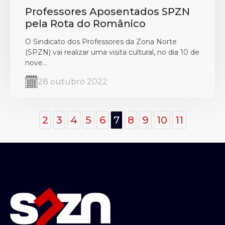
Professores Aposentados SPZN
pela Rota do Românico
O Sindicato dos Professores da Zona Norte
(SPZN) vai realizar uma visita cultural, no dia 10 de
nove...
28 outubro 2022
2
3
4
5
6
7
8
9
10
11