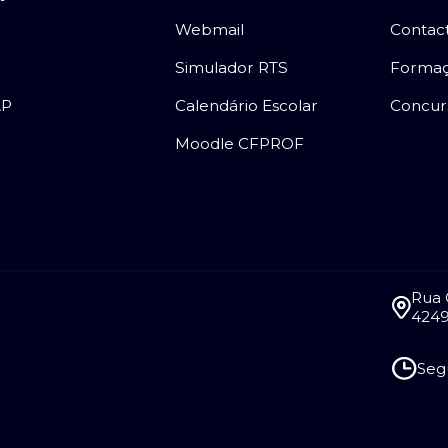
Webmail
Contac
Simulador RTS
Forma
AP
Calendário Escolar
Concur
Moodle CFPROF
Rua 
4249
Segu