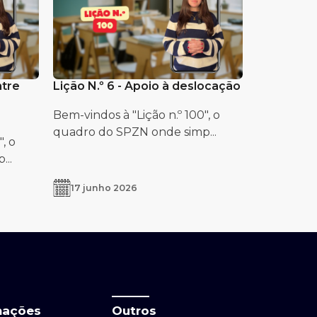
ntre
Lição N.º 6 - Apoio à deslocação
Bem-vindos à "Lição n.º 100", o
quadro do SPZN onde simp...
, o
..
17 junho 2026
mações
Outros