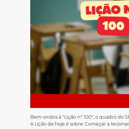
Bem-vindos à "Lição n.º 100", o quadro do 
A Lição de hoje é sobre:
Começar a lecionar