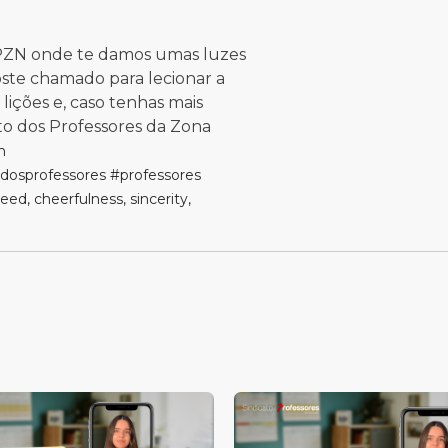
SPZN onde te damos umas luzes
oste chamado para lecionar a
 lições e, caso tenhas mais
to dos Professores da Zona
n
odosprofessores
#professores
ed, cheerfulness, sincerity,