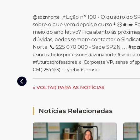
📌Lição n.° 100 - O quadro do 
@spznnorte
sobre o que vem depois o curso👩🏻‍🎓 ➡️ F
meio do ano letivo? Fica atento às próximas
dúvidas, podes sempre contactar o Sindica
Norte. 📞 225 070 000 - Sede SPZN . . .
#spz
#sindicatodosprofessoresdazonanorte
#sindicat
#futurosprofessores
♬ Corporate VP, sense of spe
CM(1254423) - Lyrebirds music
« VOLTAR PARA AS NOTÍCIAS
Notícias Relacionadas