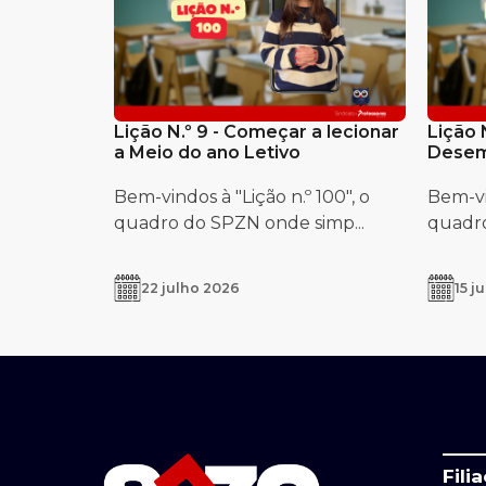
Lição N.º 9 - Começar a lecionar
Lição 
a Meio do ano Letivo
Desem
Bem-vindos à "Lição n.º 100", o
Bem-vin
quadro do SPZN onde simp...
quadro
22 julho 2026
15 j
Fili