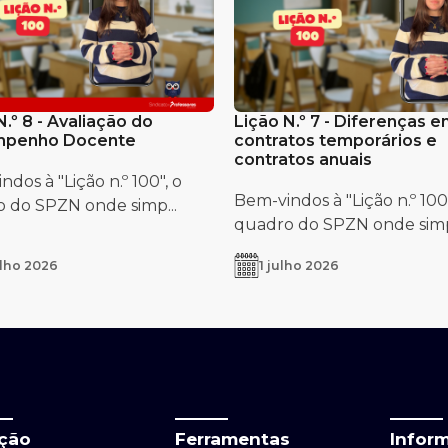
N.º 8 - Avaliação do
Lição N.º 7 - Diferenças e
penho Docente
contratos temporários e
contratos anuais
dos à "Lição n.º 100", o
Bem-vindos à "Lição n.º 100"
 do SPZN onde simp...
quadro do SPZN onde simp.
ulho 2026
1 julho 2026
ação
Ferramentas
Infor