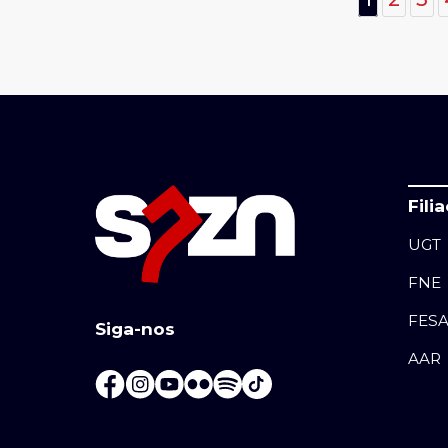
Fili
UGT
FNE
FES
Siga-nos
AAR