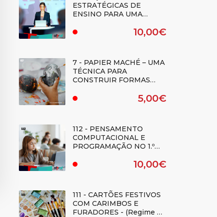
ESTRATÉGICAS DE
ENSINO PARA UMA
CIDADANIA
10,00€
DEMOCRÁTICA: QUADRO
.
DE REFERÊNCIA DE
COMPETÊNCIAS -
(Regime E-learning)
7 - PAPIER MACHÉ – UMA
TÉCNICA PARA
CONSTRUIR FORMAS
TRIDIMENSIONAIS -
5,00€
(REGIME E-LEARNING) -
.
Duplicado
112 - PENSAMENTO
COMPUTACIONAL E
PROGRAMAÇÃO NO 1.º
CICLO DO ENSINO
10,00€
BÁSICO - (Regime E-
.
learning)
111 - CARTÕES FESTIVOS
COM CARIMBOS E
FURADORES - (Regime E-