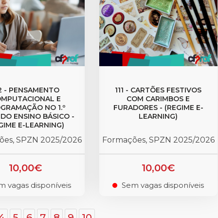
2 - PENSAMENTO
111 - CARTÕES FESTIVOS
MPUTACIONAL E
COM CARIMBOS E
GRAMAÇÃO NO 1.º
FURADORES - (REGIME E-
 DO ENSINO BÁSICO -
LEARNING)
GIME E-LEARNING)
ões, SPZN 2025/2026
Formações, SPZN 2025/2026
10,00€
10,00€
m vagas disponíveis
Sem vagas disponíveis
.
4
5
6
7
8
9
10