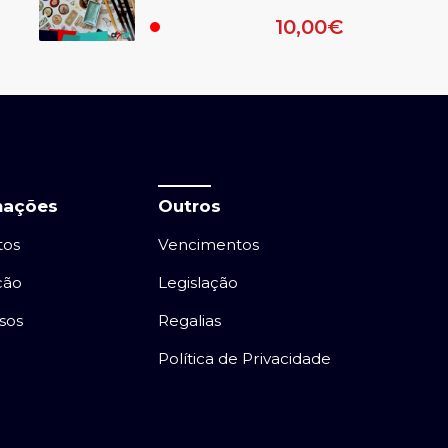
learning)
10,00€
.
mações
Outros
tos
Vencimentos
ção
Legislação
sos
Regalias
Política de Privacidade