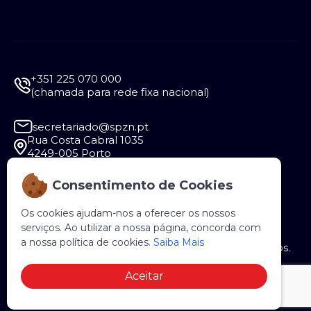
+351 225 070 000
(chamada para rede fixa nacional)
secretariado@spzn.pt
Rua Costa Cabral 1035
4249-005 Porto
Consentimento de Cookies
Segunda a Sexta - 9:30 às 12:30 e das 14:00 às
18:00
Os cookies ajudam-nos a oferecer os nossos
serviços. Ao utilizar a nossa página, concorda com
a nossa política de cookies.
Saiba Mais
Copyright © 2026 SPZN. Todos os direitos reservados.
Aceitar