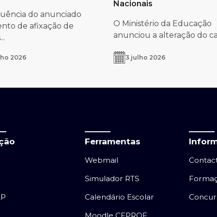
Nacionais
uência do anunciado
O Ministério da Educação
nto de afixação de
anunciou a alteração do cal
..
lho 2026
3 julho 2026
ação
Ferramentas
Infor
Webmail
Contac
Simulador RTS
Forma
AP
Calendário Escolar
Concur
Moodle CFPROF