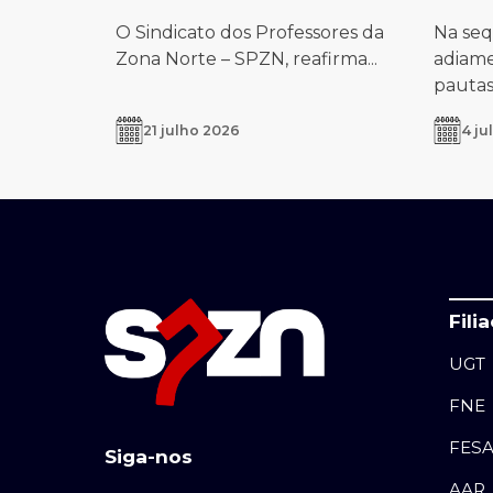
O Sindicato dos Professores da
Na seq
Zona Norte – SPZN, reafirma...
adiame
pautas.
21 julho 2026
4 ju
Fili
UGT
FNE
FES
Siga-nos
AAR