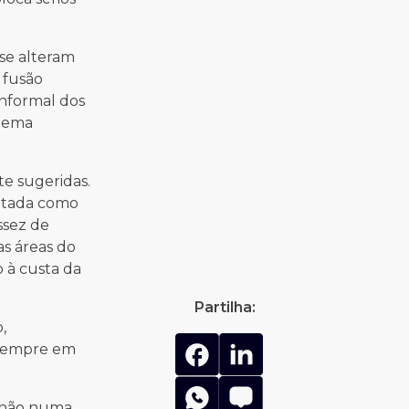
 se alteram
 fusão
informal dos
stema
e sugeridas.
retada como
ssez de
as áreas do
 à custa da
Partilha:
,
, sempre em
e não numa