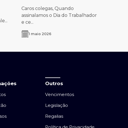
Caros colegas, Quando
assinalamos o Dia do Trabalhador
e...
e ce...
1 maio 2026
mações
Outros
tos
Vencimentos
ção
Legislação
sos
Regalias
Política de Privacidade