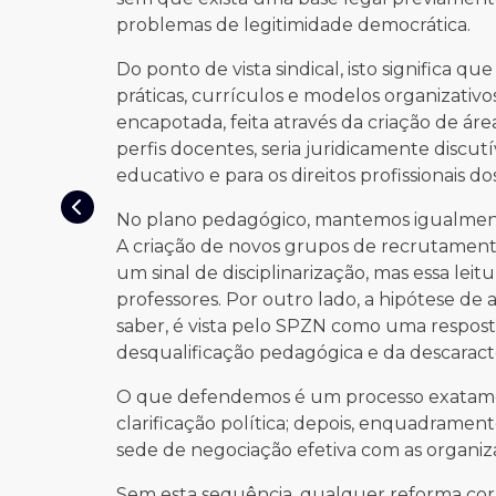
problemas de legitimidade democrática.
Do ponto de vista sindical, isto significa 
práticas, currículos e modelos organizativ
encapotada, feita através da criação de área
perfis docentes, seria juridicamente discu
educativo e para os direitos profissionais do
No plano pedagógico, mantemos igualment
A criação de novos grupos de recrutamento
um sinal de disciplinarização, mas essa lei
professores. Por outro lado, a hipótese de a
saber, é vista pelo SPZN como uma respost
desqualificação pedagógica e da descaract
O que defendemos é um processo exatament
clarificação política; depois, enquadrament
sede de negociação efetiva com as organiza
Sem esta sequência, qualquer reforma corre