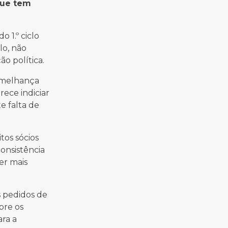
que tem
 1.º ciclo
lo, não
o política.
semelhança
ece indiciar
e falta de
tos sócios
onsistência
er mais
s pedidos de
bre os
ara a