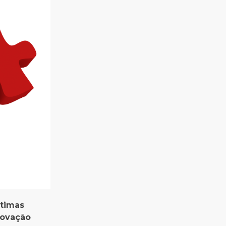
ítimas
novação