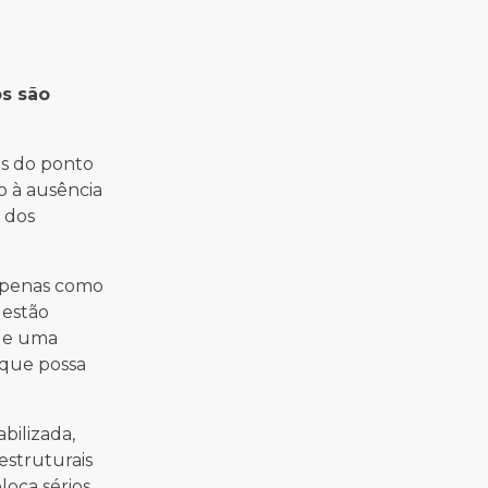
s são
as do ponto
o à ausência
 dos
 apenas como
 estão
que uma
 que possa
bilizada,
estruturais
loca sérios