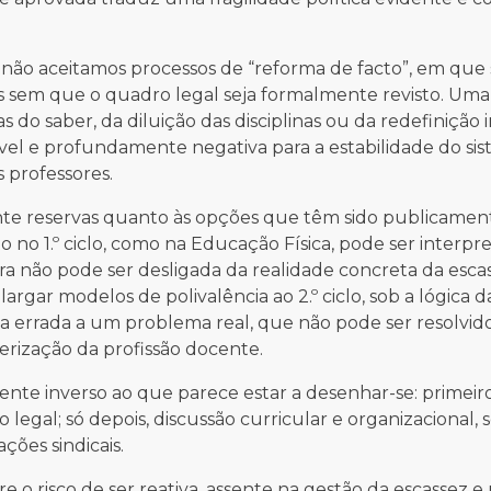
que não aceitamos processos de “reforma de facto”, em que
os sem que o quadro legal seja formalmente revisto. Uma
s do saber, da diluição das disciplinas ou da redefinição 
tível e profundamente negativa para a estabilidade do si
s professores.
e reservas quanto às opções que têm sido publicament
 no 1.º ciclo, como na Educação Física, pode ser interp
tura não pode ser desligada da realidade concreta da esca
largar modelos de polivalência ao 2.º ciclo, sob a lógica d
a errada a um problema real, que não pode ser resolvido
erização da profissão docente.
e inverso ao que parece estar a desenhar-se: primeiro
o legal; só depois, discussão curricular e organizacional
ções sindicais.
 o risco de ser reativa, assente na gestão da escassez 