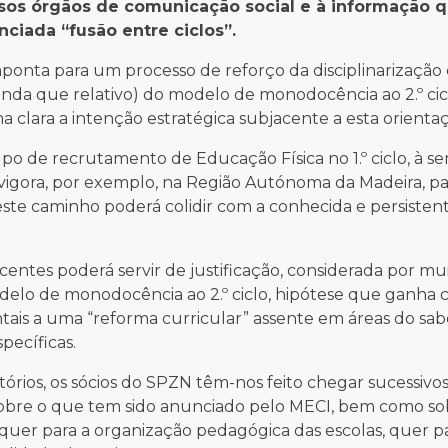
ersos órgãos de comunicação social e à informação 
nciada “fusão entre ciclos”.
ponta para um processo de reforço da disciplinarização do
inda que relativo) do modelo de monodocência ao 2.º cic
clara a intenção estratégica subjacente a esta orientaçã
po de recrutamento de Educação Física no 1.º ciclo, à 
vigora, por exemplo, na Região Autónoma da Madeira, par
este caminho poderá colidir com a conhecida e persistent
entes poderá servir de justificação, considerada por mui
elo de monodocência ao 2.º ciclo, hipótese que ganha c
tais a uma “reforma curricular” assente em áreas do sab
pecíficas.
órios, os sócios do SPZN têm-nos feito chegar sucessivo
 sobre o que tem sido anunciado pelo MECI, bem como so
, quer para a organização pedagógica das escolas, quer p