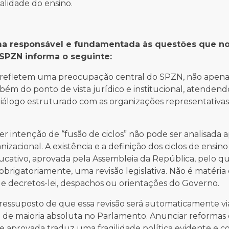
alidade do ensino.
ma responsável e fundamentada às questões que no
SPZN informa o seguinte:
e refletem uma preocupação central do SPZN, não apen
bém do ponto de vista jurídico e institucional, atendend
iálogo estruturado com as organizações representativas
r intenção de “fusão de ciclos” não pode ser analisada
acional. A existência e a definição dos ciclos de ensino
ucativo, aprovada pela Assembleia da República, pelo 
 obrigatoriamente, uma revisão legislativa. Não é matéria
s de decretos-lei, despachos ou orientações do Governo.
ressuposto de que essa revisão será automaticamente via
 de maioria absoluta no Parlamento. Anunciar reformas 
 aprovada traduz uma fragilidade política evidente e co