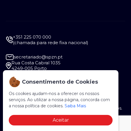
+351 225 070 000
(chamada para rede fixa nacional)
secretariado@spzn.pt
Rua Costa Cabral 1035
4249-005 Porto
Consentimento de Cookies
Segunda a Sexta - 9:30 às 12:30 e das 14:00 às
18:00
Os cookies ajudam-nos a oferecer os nossos
serviços. Ao utilizar a nossa página, concorda com
a nossa política de cookies.
Saiba Mais
Copyright © 2026 SPZN. Todos os direitos reservados.
Aceitar