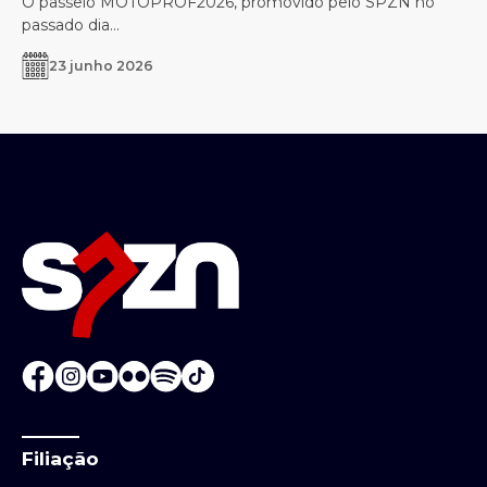
O passeio MOTOPROF2026, promovido pelo SPZN no
passado dia...
23 junho 2026
Filiação