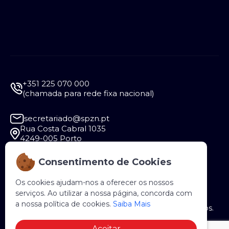
+351 225 070 000
(chamada para rede fixa nacional)
secretariado@spzn.pt
Rua Costa Cabral 1035
4249-005 Porto
Consentimento de Cookies
Segunda a Sexta - 9:30 às 12:30 e das 14:00 às
18:00
Os cookies ajudam-nos a oferecer os nossos
serviços. Ao utilizar a nossa página, concorda com
a nossa política de cookies.
Saiba Mais
Copyright © 2026 SPZN. Todos os direitos reservados.
Aceitar