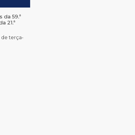
s da 59.ª
a 21.ª
 de terça-