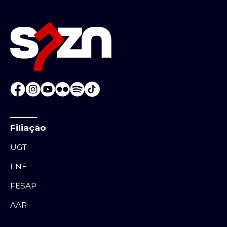
Filiação
UGT
FNE
FESAP
AAR