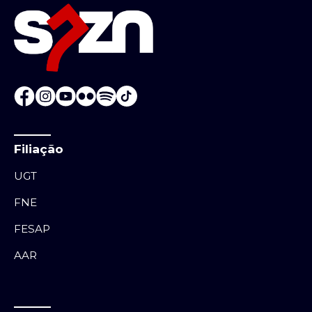
Filiação
UGT
FNE
FESAP
AAR