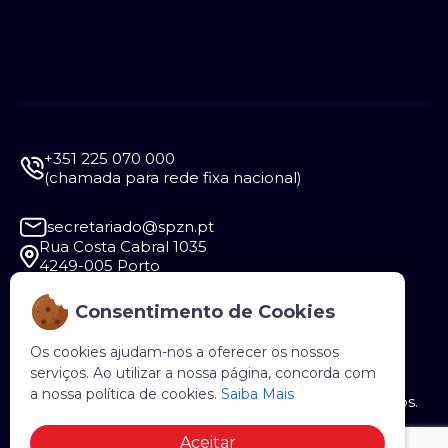
+351 225 070 000
(chamada para rede fixa nacional)
secretariado@spzn.pt
Rua Costa Cabral 1035
4249-005 Porto
Consentimento de Cookies
Segunda a Sexta - 9:30 às 12:30 e das 14:00 às
18:00
Os cookies ajudam-nos a oferecer os nossos
serviços. Ao utilizar a nossa página, concorda com
a nossa política de cookies.
Saiba Mais
Copyright © 2026 SPZN. Todos os direitos reservados.
Aceitar