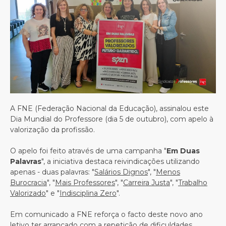
A FNE (Federação Nacional da Educação), assinalou este
Dia Mundial do Professore (dia 5 de outubro), com apelo à
valorização da profissão.
O apelo foi feito através de uma campanha "
Em Duas
Palavras
", a iniciativa destaca reivindicações utilizando
apenas - duas palavras: "
Salários Dignos
", "
Menos
Burocracia
", "
Mais Professores
", "
Carreira Justa
", "
Trabalho
Valorizado
" e "
Indisciplina Zero
".
Em comunicado a FNE reforça o facto deste novo ano
letivo ter arrancado com a repetição de dificuldades