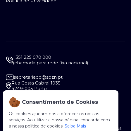
Política de Privacidade
+351 225 070 000
(chamada para rede fixa nacional)
secretariado@spzn.pt
Rua Costa Cabral 1035
4249-005 Porto
Consentimento de Cookies
Segunda a Sexta - 9:30 às 12:30 e das 14:00 às
18:00
Os cookies ajudam-nos a oferecer os nossos
serviços. Ao utilizar a nossa página, concorda com
a nossa política de cookies.
Saiba Mais
Copyright © 2026 SPZN. Todos os direitos reservados.