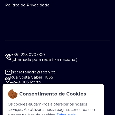
Política de Privacidade
+351 225 070 000
(chamada para rede fixa nacional)
secretariado@spzn.pt
Rua Costa Cabral 1035
4249-005 Porto
Consentimento de Cookies
Segunda a Sexta - 9:30 às 12:30 e das 14:00 às
18:00
Os cookies ajudam-nos a oferecer os nossos
serviços. Ao utilizar a nossa página, concorda com