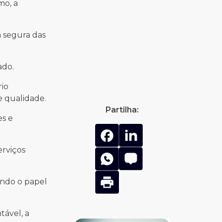
mo, a
a segura das
ado.
io
e qualidade.
Partilha:
es e
erviços
endo o papel
ável, a