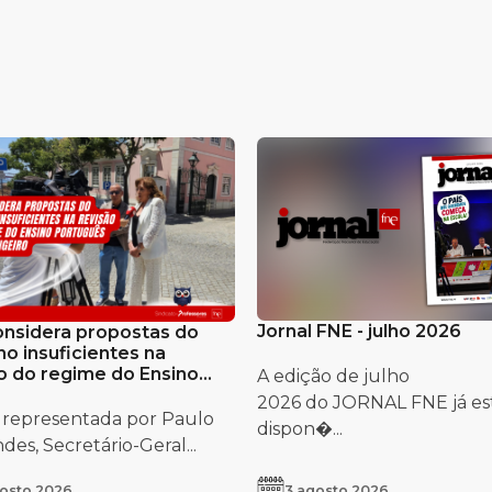
Jornal FNE - julho 2026
nsidera propostas do
o insuficientes na
o do regime do Ensino
A edição de julho
uês no Estrangeiro
2026 do JORNAL FNE já es
 representada por Paulo
dispon�...
es, Secretário-Geral...
osto 2026
3 agosto 2026