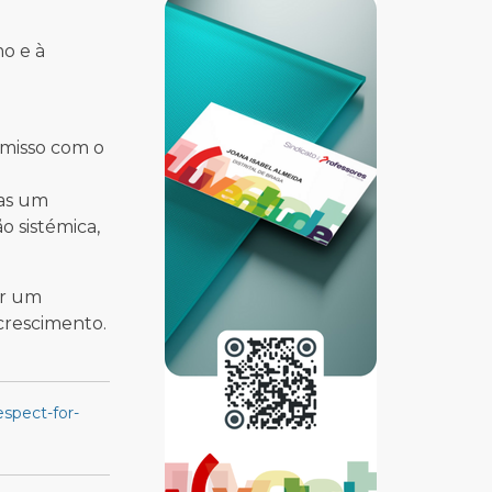
o e à
omisso com o
nas um
o sistémica,
er um
crescimento.
espect-for-