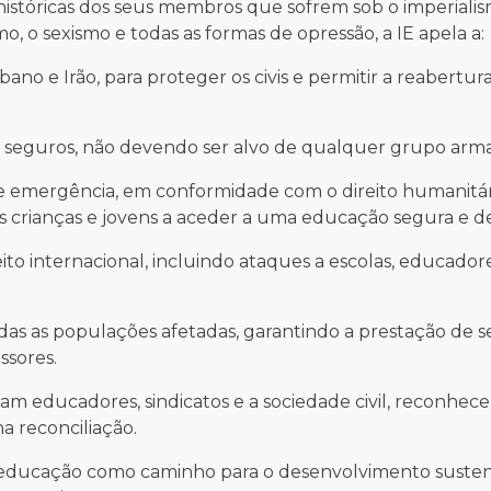
históricas dos seus membros que sofrem sob o imperialis
o, o sexismo e todas as formas de opressão, a IE apela a:
ano e Irão, para proteger os civis e permitir a reabertur
 seguros, não devendo ser alvo de qualquer grupo arm
emergência, em conformidade com o direito humanitár
 as crianças e jovens a aceder a uma educação segura e d
to internacional, incluindo ataques a escolas, educador
as as populações afetadas, garantindo a prestação de s
ssores.
m educadores, sindicatos e a sociedade civil, reconhec
a reconciliação.
educação como caminho para o desenvolvimento sustent