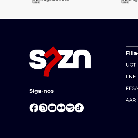
Fili
UGT
FNE
FES
Siga-nos
AAR