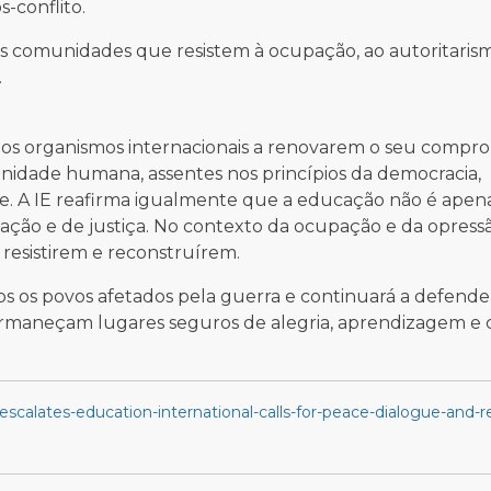
s-conflito.
s comunidades que resistem à ocupação, ao autoritarism
.
os e os organismos internacionais a renovarem o seu compr
dignidade humana, assentes nos princípios da democracia,
de. A IE reafirma igualmente que a educação não é ape
ção e de justiça. No contexto da ocupação e da opressã
resistirem e reconstruírem.
dos os povos afetados pela guerra e continuará a defend
permaneçam lugares seguros de alegria, aprendizagem e 
escalates-education-international-calls-for-peace-dialogue-and-r