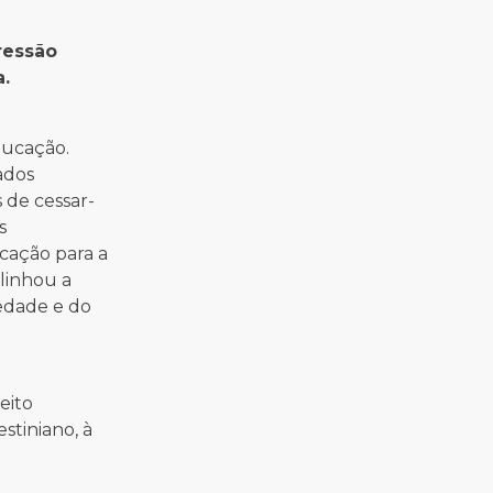
ressão
.
ducação.
ados
 de cessar-
s
cação para a
blinhou a
iedade e do
eito
stiniano, à