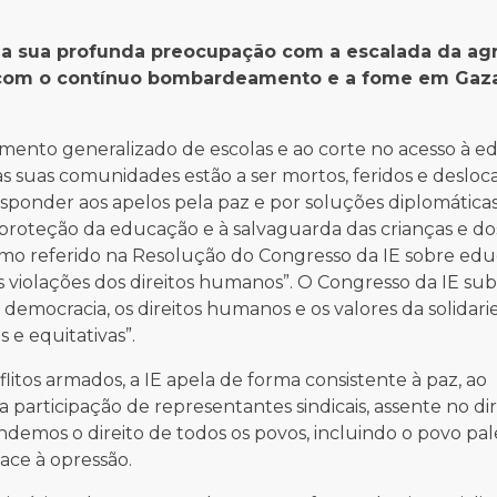
 a sua profunda preocupação com a escalada da ag
mo com o contínuo bombardeamento e a fome em Gaza
mento generalizado de escolas e ao corte no acesso à e
 as suas comunidades estão a ser mortos, feridos e desloc
sponder aos apelos pela paz e por soluções diplomáticas
 proteção da educação e à salvaguarda das crianças e do
omo referido na Resolução do Congresso da IE sobre edu
res violações dos direitos humanos”. O Congresso da IE su
democracia, os direitos humanos e os valores da solidar
e equitativas”.
tos armados, a IE apela de forma consistente à paz, ao
participação de representantes sindicais, assente no dir
demos o direito de todos os povos, incluindo o povo pale
ace à opressão.