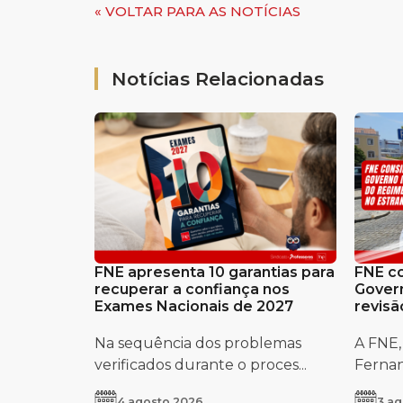
« VOLTAR PARA AS NOTÍCIAS
Notícias Relacionadas
FNE apresenta 10 garantias para
FNE co
recuperar a confiança nos
Govern
Exames Nacionais de 2027
revisã
Portug
Na sequência dos problemas
A FNE,
verificados durante o proces...
Fernand
4 agosto 2026
3 ag