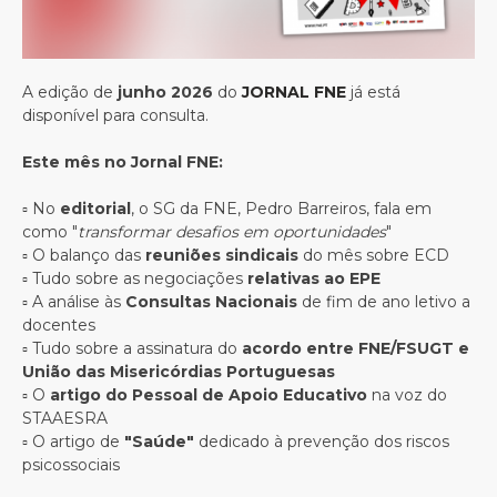
A edição de
junho 2026
do
JORNAL FNE
já está
disponível para consulta.
Este mês no Jornal FNE:
▫️ No
editorial
, o SG da FNE, Pedro Barreiros, fala em
como "
transformar desafios em oportunidades
"
▫️ O balanço das
reuniões sindicais
do mês sobre ECD
▫️ Tudo sobre as negociações
relativas ao EPE
▫️ A análise às
Consultas Nacionais
de fim de ano letivo a
docentes
▫️ Tudo sobre a assinatura do
acordo entre FNE/FSUGT e
União das Misericórdias Portuguesas
▫️ O
artigo do Pessoal de Apoio Educativo
na voz do
STAAESRA
▫️ O artigo de
"Saúde"
dedicado à prevenção dos riscos
psicossociais