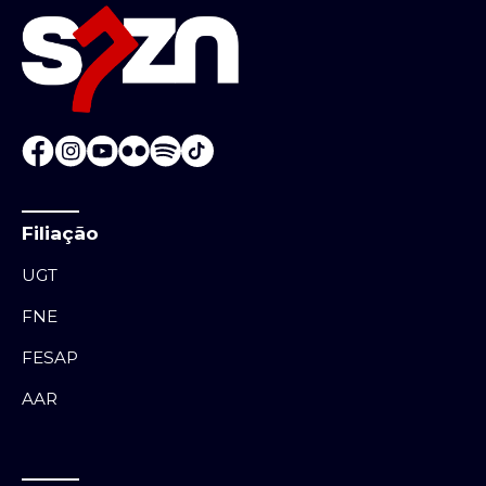
Filiação
UGT
FNE
FESAP
AAR