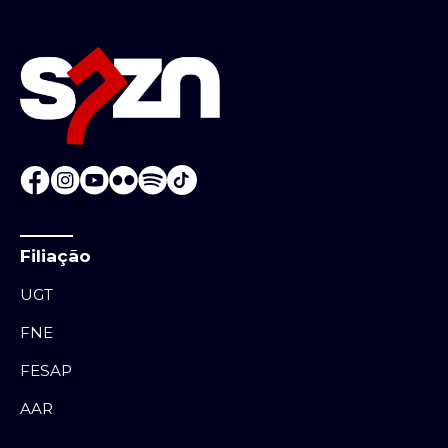
Filiação
UGT
FNE
FESAP
AAR