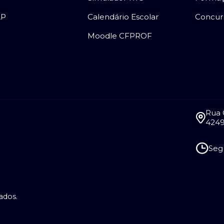
AP
Calendário Escolar
Concur
Moodle CFPROF
Rua 
4249
Segu
ados.