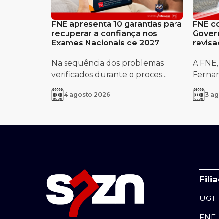
FNE apresenta 10 garantias para
FNE co
recuperar a confiança nos
Govern
Exames Nacionais de 2027
revisã
Portug
Na sequência dos problemas
A FNE,
verificados durante o proces...
Fernand
4 agosto 2026
3 ag
Fili
UGT
FNE