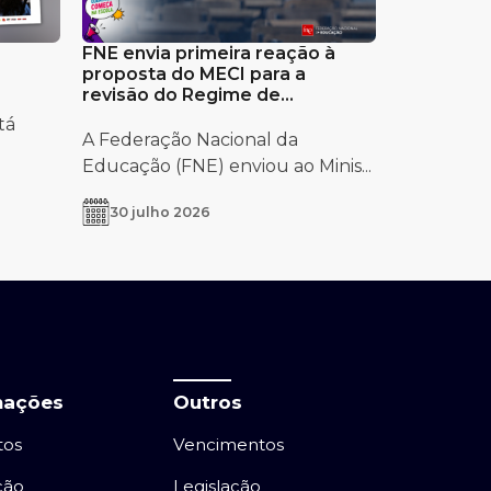
FNE envia primeira reação à
proposta do MECI para a
revisão do Regime de
Autonomia e Gestão Escolar
tá
A Federação Nacional da
Educação (FNE) enviou ao Minis...
30 julho 2026
mações
Outros
tos
Vencimentos
ção
Legislação