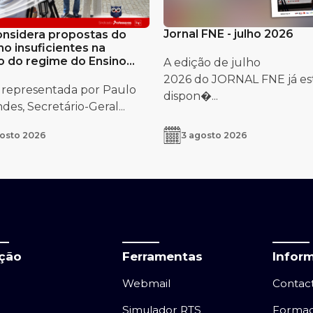
Jornal FNE - julho 2026
nsidera propostas do
o insuficientes na
o do regime do Ensino
A edição de julho
uês no Estrangeiro
2026 do JORNAL FNE já es
 representada por Paulo
dispon�...
es, Secretário-Geral...
osto 2026
3 agosto 2026
ação
Ferramentas
Infor
Webmail
Contac
Simulador RTS
Forma