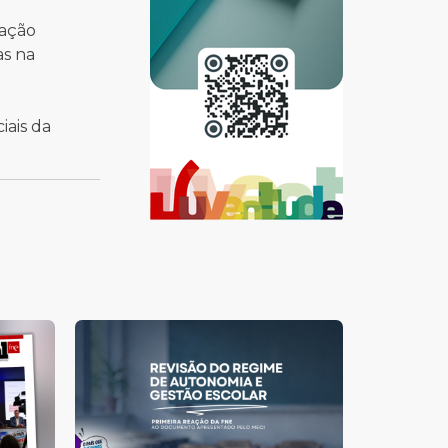
nação
as na
iais da