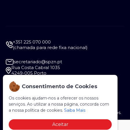
+351 225 070 000
(chamada para rede fixa nacional)
secretariado@spzn.pt
Rua Costa Cabral 1035
4249-005 Porto
Consentimento de Cookies
Segunda a Sexta - 9:30 às 12:30 e das 14:00 às
18:00
Os cookies ajudam-nos a oferecer os nossos
serviços. Ao utilizar a nossa página, concorda com
a nossa política de cookies.
Saiba Mais
Copyright © 2026 SPZN. Todos os direitos reservados.
Aceitar