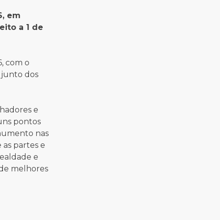
6, em
eito a 1 de
6, com o
 junto dos
lhadores e
guns pontos
 aumento nas
 as partes e
lealdade e
 de melhores