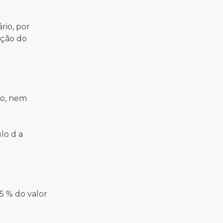
rio, por
ação do
vo, nem
lo d a
5 % do valor