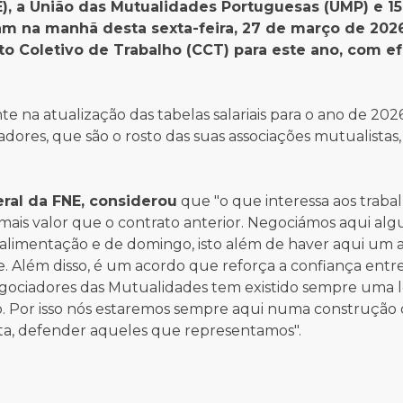
), a União das Mutualidades Portuguesas (UMP) e 15
ram na manhã desta sexta-feira, 27 de março de 202
o Coletivo de Trabalho (CCT) para este ano, com ef
 na atualização das tabelas salariais para o ano de 202
hadores, que são o rosto das suas associações mutualistas,
eral da FNE, considerou
que "o que interessa aos traba
 mais valor que o contrato anterior. Negociámos aqui al
alimentação e de domingo, isto além de haver aqui um
e. Além disso, é um acordo que reforça a confiança entre
egociadores das Mutualidades tem existido sempre uma 
. Por isso nós estaremos sempre aqui numa construção
rta, defender aqueles que representamos".