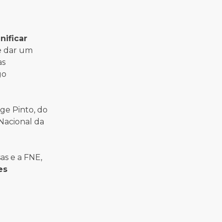
nificar
te dar um
as
go
ge Pinto, do
 Nacional da
as e a FNE,
es