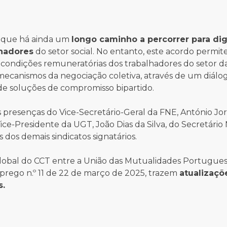
m que há ainda um
longo caminho a percorrer para dig
lhadores
do setor social. No entanto, este acordo permi
s condições remuneratórias dos trabalhadores do setor d
 mecanismos da negociação coletiva, através de um diálo
de soluções de compromisso bipartido.
presenças do Vice-Secretário-Geral da FNE, António Jor
ice-Presidente da UGT, João Dias da Silva, do Secretário
 dos demais sindicatos signatários.
global do CCT entre a União das Mutualidades Portugues
prego n.º 11 de 22 de março de 2025, trazem
atualizaçõ
s.