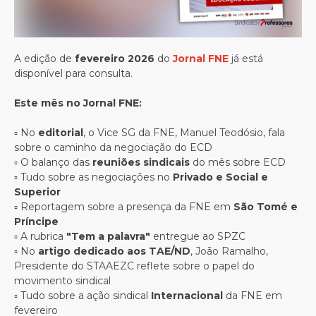
A edição de
fevereiro 2026
do
Jornal FNE
já está
disponível para consulta.
Este mês no Jornal FNE:
▫️ No
editorial
, o Vice SG da FNE, Manuel Teodósio, fala
sobre o caminho da negociação do ECD
▫️ O balanço das
reuniões sindicais
do mês sobre ECD
▫️ Tudo sobre as negociações no
Privado e Social e
Superior
▫️ Reportagem sobre a presença da FNE em
São Tomé e
Príncipe
▫️ A rubrica
"Tem a palavra"
entregue ao SPZC
▫️ No
artigo dedicado aos TAE/ND
, João Ramalho,
Presidente do STAAEZC reflete sobre o papel do
movimento sindical
▫️ Tudo sobre a ação sindical
Internacional
da FNE em
fevereiro