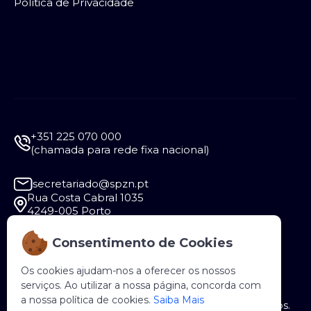
Política de Privacidade
+351 225 070 000
(chamada para rede fixa nacional)
secretariado@spzn.pt
Rua Costa Cabral 1035
4249-005 Porto
Consentimento de Cookies
Segunda a Sexta - 9:30 às 12:30 e das 14:00 às
18:00
Os cookies ajudam-nos a oferecer os nossos
serviços. Ao utilizar a nossa página, concorda com
a nossa política de cookies.
Saiba Mais
Copyright © 2026 SPZN. Todos os direitos reservados.