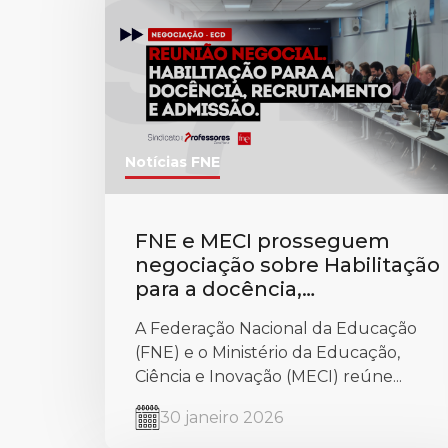
Notícias FNE
FNE e MECI prosseguem
negociação sobre Habilitação
para a docência,
recrutamento e admissão
A Federação Nacional da Educação
(Negociação ECD – Tema 2)
(FNE) e o Ministério da Educação,
Ciência e Inovação (MECI) reúne...
30 janeiro 2026