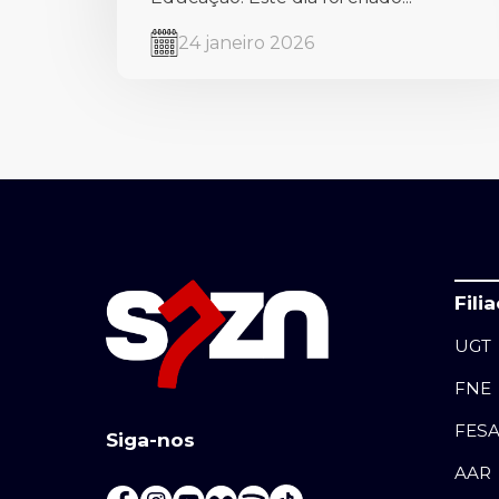
24 janeiro 2026
Fili
UGT
FNE
FES
Siga-nos
AAR