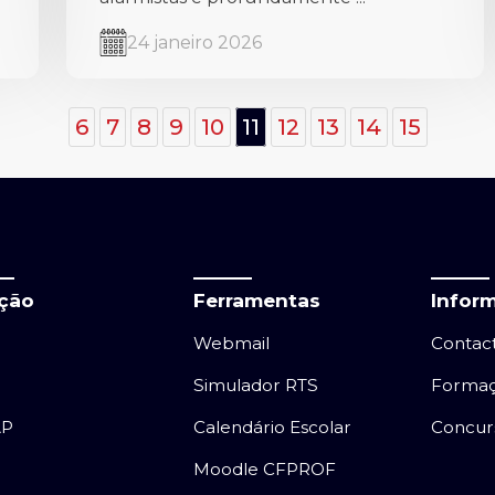
24 janeiro 2026
6
7
8
9
10
11
12
13
14
15
ação
Ferramentas
Infor
Webmail
Contac
Simulador RTS
Forma
AP
Calendário Escolar
Concur
Moodle CFPROF