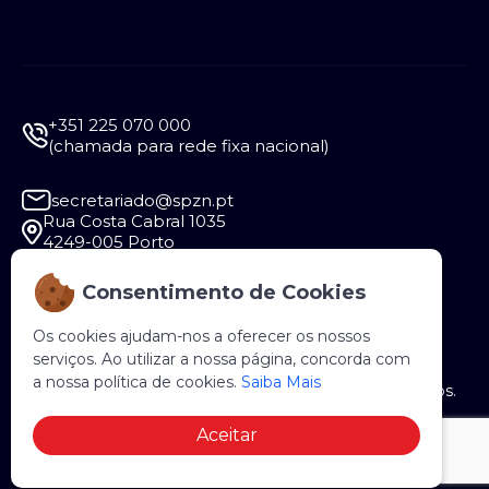
+351 225 070 000
(chamada para rede fixa nacional)
secretariado@spzn.pt
Rua Costa Cabral 1035
4249-005 Porto
Consentimento de Cookies
Segunda a Sexta - 9:30 às 12:30 e das 14:00 às
18:00
Os cookies ajudam-nos a oferecer os nossos
serviços. Ao utilizar a nossa página, concorda com
a nossa política de cookies.
Saiba Mais
Copyright © 2026 SPZN. Todos os direitos reservados.
Aceitar