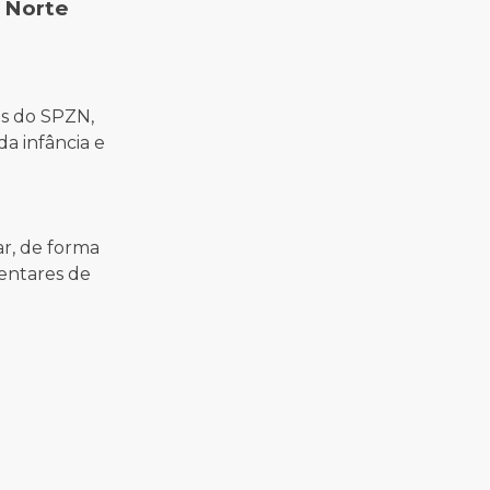
a Norte
os do SPZN,
da infância e
r, de forma
entares de