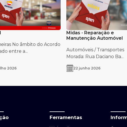
l
Midas - Reparação e
Manutenção Automóvel
neiras No âmbito do Acordo
Automóveis / Transportes
do entre a...
Morada: Rua Daciano Ba...
ulho 2026
22 junho 2026
ação
Ferramentas
Infor