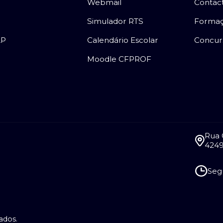
Webmail
Contac
Simulador RTS
Forma
AP
Calendário Escolar
Concur
Moodle CFPROF
Rua 
4249
Segu
ados.