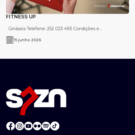
FITNESS UP
Ginásios Telefone: 252 023 493 Condições e...
15 junho 2026