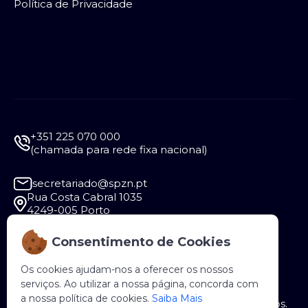
Política de Privacidade
+351 225 070 000
(chamada para rede fixa nacional)
secretariado@spzn.pt
Rua Costa Cabral 1035
4249-005 Porto
Consentimento de Cookies
Segunda a Sexta - 9:30 às 12:30 e das 14:00 às
18:00
Os cookies ajudam-nos a oferecer os nossos
serviços. Ao utilizar a nossa página, concorda com
a nossa política de cookies.
Saiba Mais
Copyright © 2026 SPZN. Todos os direitos reservados.