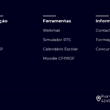
ação
Ferramentas
Infor
Webmail
Contac
Simulador RTS
Forma
AP
Calendário Escolar
Concur
Moodle CFPROF
Rua 
4249