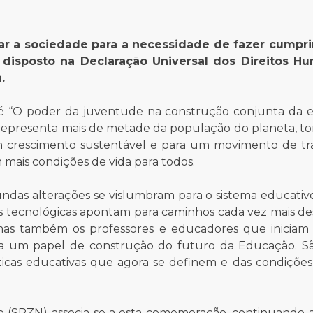
tar a sociedade para a necessidade de fazer cumprir
disposto na Declaração Universal dos Direitos H
.
 é “O poder da juventude na construção conjunta da 
 representa mais de metade da população do planeta, to
um crescimento sustentável e para um movimento de t
 mais condições de vida para todos.
as alterações se vislumbram para o sistema educativ
s tecnológicas apontam para caminhos cada vez mais de
 mas também os professores e educadores que iniciam
uma um papel de construção do futuro da Educação. S
ticas educativas que agora se definem e das condições
e (SPZN) associa-se a esta comemoração, continuando a