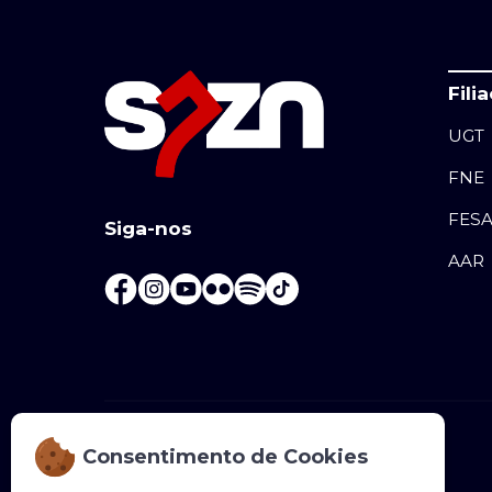
Fili
UGT
FNE
FES
Siga-nos
AAR
+351 225 070 000
(chamada para rede fixa nacional)
Consentimento de Cookies