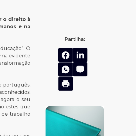
 o direito à
umanos e na
Partilha:
educação”. O
rna evidente
ransformação
o português,
sconhecidos,
 agora o seu
ão estes que
 de trabalho
 dar voz aos