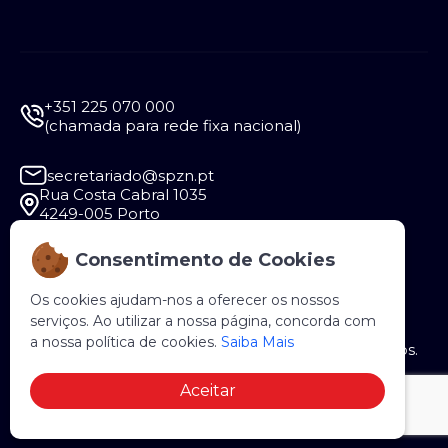
+351 225 070 000
(chamada para rede fixa nacional)
secretariado@spzn.pt
Rua Costa Cabral 1035
4249-005 Porto
Consentimento de Cookies
Segunda a Sexta - 9:30 às 12:30 e das 14:00 às
18:00
Os cookies ajudam-nos a oferecer os nossos
serviços. Ao utilizar a nossa página, concorda com
a nossa política de cookies.
Saiba Mais
Copyright © 2026 SPZN. Todos os direitos reservados.
Aceitar