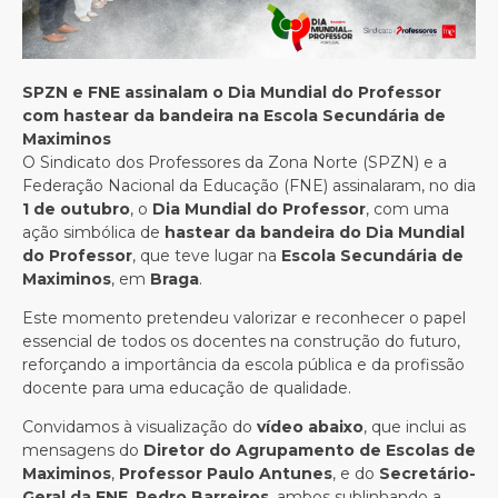
SPZN e FNE assinalam o Dia Mundial do Professor
com hastear da bandeira na Escola Secundária de
Maximinos
O Sindicato dos Professores da Zona Norte (SPZN) e a
Federação Nacional da Educação (FNE) assinalaram, no dia
1 de outubro
, o
Dia Mundial do Professor
, com uma
ação simbólica de
hastear da bandeira do Dia Mundial
do Professor
, que teve lugar na
Escola Secundária de
Maximinos
, em
Braga
.
Este momento pretendeu valorizar e reconhecer o papel
essencial de todos os docentes na construção do futuro,
reforçando a importância da escola pública e da profissão
docente para uma educação de qualidade.
Convidamos à visualização do
vídeo abaixo
, que inclui as
mensagens do
Diretor do Agrupamento de Escolas de
Maximinos
,
Professor Paulo Antunes
, e do
Secretário-
Geral da FNE
,
Pedro Barreiros
, ambos sublinhando a