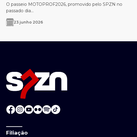
O passeio MOTOPROF2026, promovido pelo SPZN no
passado dia...
23 junho 2026
Filiação