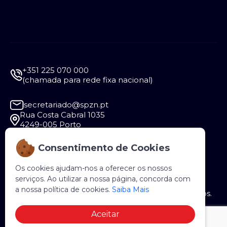
+351 225 070 000
(chamada para rede fixa nacional)
secretariado@spzn.pt
Rua Costa Cabral 1035
4249-005 Porto
Consentimento de Cookies
Segunda a Sexta - 9:30 às 12:30 e das 14:00 às
18:00
Os cookies ajudam-nos a oferecer os nossos
serviços. Ao utilizar a nossa página, concorda com
a nossa política de cookies.
Saiba Mais
Copyright © 2026 SPZN. Todos os direitos reservados.
Aceitar