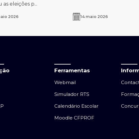
as eleições p...
maio 2026
14 maio 2026
ação
Ferramentas
Infor
Webmail
Contac
Simulador RTS
Forma
AP
Calendário Escolar
Concur
Moodle CFPROF