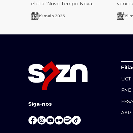
eleita “Novo Tempo. Nova...
venceu 
19 maio 2026
19 
Fili
UGT
FNE
FES
Siga-nos
AAR