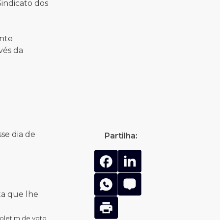
Sindicato dos
ente
avés da
se dia de
Partilha:
ta que lhe
oletim de voto