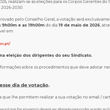
26, realizam-se as eleições para os Corpos Gerentes do 
o 2026-2030.
rovado pelo Conselho Geral, a votação será exclusivam
s
9h00m e as 19h00m
do dia
19 de maio de 2026
, atr
vel em:
zn.pt/
na eleição dos dirigentes do seu Sindicato.
 informações sobre os procedimentos que deve adotar nes
esse dia de votação
.
 que lhe permitem realizar a sua votação no email / car
sword que lhe enviamos deverá ser alterada para poder aceder ao b