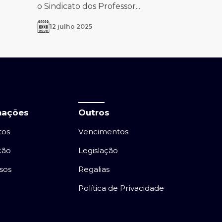
o Sindicato dos Professor...
12 julho 2025
mações
Outros
tos
Vencimentos
ção
Legislação
sos
Regalias
Política de Privacidade