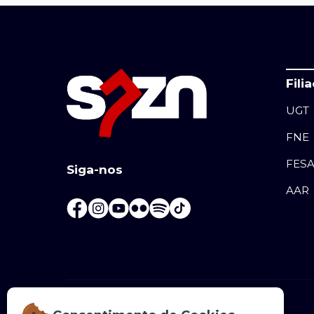
Fili
UGT
FNE
FES
Siga-nos
AAR
+351 225 070 000
(chamada para rede fixa nacional)