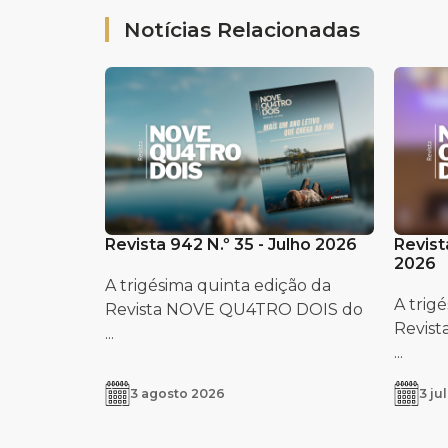
Notícias Relacionadas
Revista 942 N.º 35 - Julho 2026
Revist
2026
A trigésima quinta edição da
A trig
Revista NOVE QU4TRO DOIS do
Revis
...
...
3 agosto 2026
3 ju