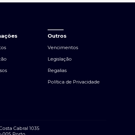
mações
Outros
tos
Vencimentos
ção
Legislação
sos
Regalias
Política de Privacidade
Costa Cabral 1035
-005 Porto