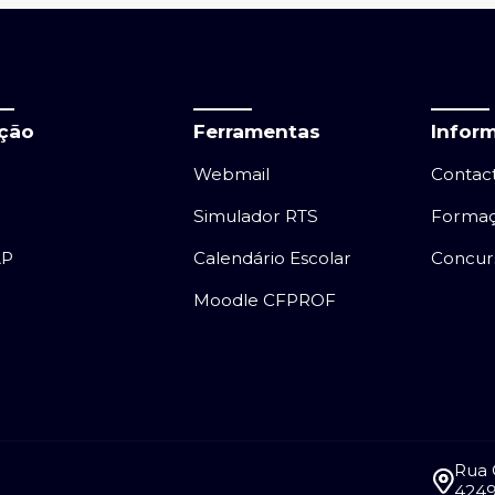
ação
Ferramentas
Infor
Webmail
Contac
Simulador RTS
Forma
AP
Calendário Escolar
Concur
Moodle CFPROF
Rua 
4249