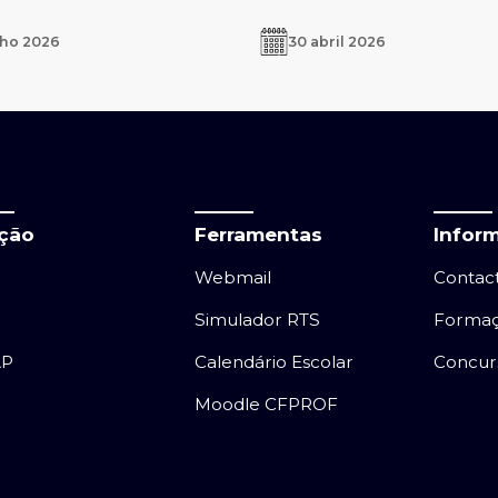
lho 2026
30 abril 2026
ação
Ferramentas
Infor
Webmail
Contac
Simulador RTS
Forma
AP
Calendário Escolar
Concur
Moodle CFPROF