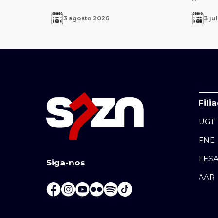
3 agosto 2026
3 ju
Fili
UGT
FNE
FES
Siga-nos
AAR