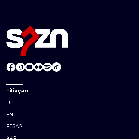
Filiação
UGT
FNE
FESAP
AAR