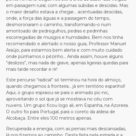
em paisagem rural, com algumas subidas e descidas. Mas
o maior desafio estava a chegar… acentuadas descidas,
onde, a força das águas e a passagem do tempo,
desmoronaram o caminho, transformando-o num
amontoado de pedregulhos, pedras e pedrinhas
escorregadias de musgos e humidades. Bem nos tinha
recomendado e alertado o nosso guia, Professor Manuel
Araújo, para estarmos bem alerta e com muito cuidado
onde púnhamos o pézinho… Ainda assim, houve alguns
“deslizes”, mas nada de grave, apenas ligeiras quedas para
mais tarde recordar e rir!
Este percurso “radical” só terminou na hora do almoço,
quando chegamos à fronteira… já em território espanhol!
Aqui, o grupo espraiou-se para o animado pic-nic,
aproveitando o sol que já se mostrava no céu com
nuvens. Um grupo ficou logo ali, em Espanha, na Azoreira.
O outro foi para Portugal, para o coreto da aldeia de
Alcobaça. Entre eles 100 metros apenas.
Recuperada a energia, com as pernas mais descansadas,
lá nos fizemos ao caminho. Desta feita pela estrada e a