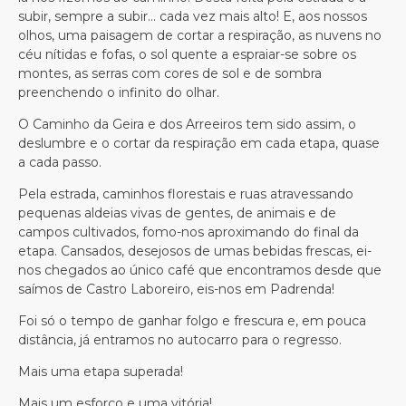
subir, sempre a subir… cada vez mais alto! E, aos nossos
olhos, uma paisagem de cortar a respiração, as nuvens no
céu nítidas e fofas, o sol quente a espraiar-se sobre os
montes, as serras com cores de sol e de sombra
preenchendo o infinito do olhar.
O Caminho da Geira e dos Arreeiros tem sido assim, o
deslumbre e o cortar da respiração em cada etapa, quase
a cada passo.
Pela estrada, caminhos florestais e ruas atravessando
pequenas aldeias vivas de gentes, de animais e de
campos cultivados, fomo-nos aproximando do final da
etapa. Cansados, desejosos de umas bebidas frescas, ei-
nos chegados ao único café que encontramos desde que
saímos de Castro Laboreiro, eis-nos em Padrenda!
Foi só o tempo de ganhar folgo e frescura e, em pouca
distância, já entramos no autocarro para o regresso.
Mais uma etapa superada!
Mais um esforço e uma vitória!