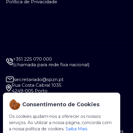
Política de Privacidade
+351 225 070 000
(chamada para rede fixa nacional)
secretariado@spzn.pt
Rua Costa Cabral 1035
4249-005 Porto
Consentimento de Cookies
Segunda a Sexta - 9:30 às 12:30 e das 14:00 às
18:00
Os cookies ajudam-nos a oferecer os nossos
serviços. Ao utilizar a nossa página, concorda com
a nossa política de cookies.
Saiba Mais
Copyright © 2026 SPZN. Todos os direitos reservados.