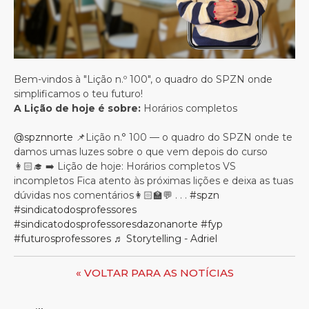
Bem-vindos à "Lição n.º 100", o quadro do SPZN onde
simplificamos o teu futuro!
A Lição de hoje é sobre:
Horários completos
@spznnorte
📌Lição n.° 100 — o quadro do SPZN onde te
damos umas luzes sobre o que vem depois do curso
👩🏻‍🎓 ➡️ Lição de hoje: Horários completos VS
incompletos Fica atento às próximas lições e deixa as tuas
dúvidas nos comentários👩🏻‍🏫💬 . . .
#spzn
#sindicatodosprofessores
#sindicatodosprofessoresdazonanorte
#fyp
#futurosprofessores
♬ Storytelling - Adriel
« VOLTAR PARA AS NOTÍCIAS