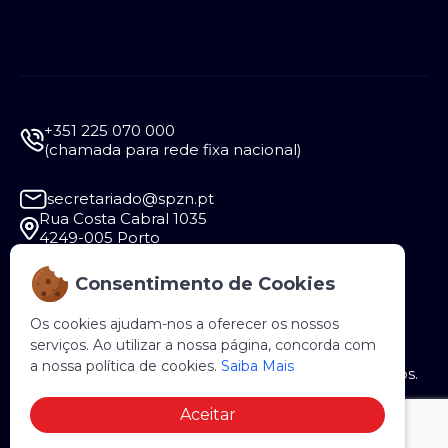
+351 225 070 000
(chamada para rede fixa nacional)
secretariado@spzn.pt
Rua Costa Cabral 1035
4249-005 Porto
Consentimento de Cookies
Segunda a Sexta - 9:30 às 12:30 e das 14:00 às
18:00
Os cookies ajudam-nos a oferecer os nossos
serviços. Ao utilizar a nossa página, concorda com
a nossa política de cookies.
Saiba Mais
Copyright © 2026 SPZN. Todos os direitos reservados.
Aceitar