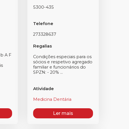
5300-435
Telefone
273328637
Regalias
ub A F
Condições especiais para os
sócios e respetivo agregado
is
familiar e funcionários do
o
SPZN: - 20% ...
Atividade
Medicina Dentária
Ler mais