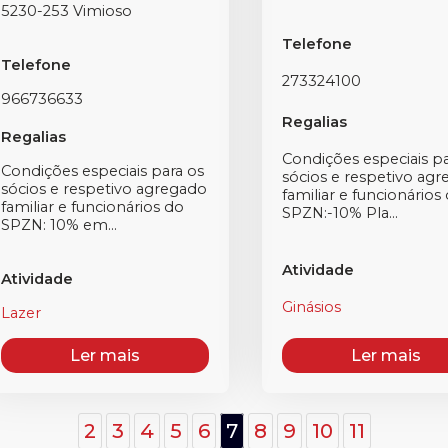
5230-253 Vimioso
Telefone
Telefone
273324100
966736633
Regalias
Regalias
Condições especiais pa
Condições especiais para os
sócios e respetivo ag
sócios e respetivo agregado
familiar e funcionários
familiar e funcionários do
SPZN:-10% Pla...
SPZN: 10% em...
Atividade
Atividade
Ginásios
Lazer
Ler mais
Ler mais
2
3
4
5
6
7
8
9
10
11