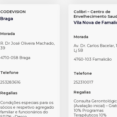
CODEVISION
Colibri – Centro de
Envelhecimento Saud
Braga
Vila Nova de Famali
Morada
Morada
R. Dr José Oliveira Machado,
Av. Dr. Carlos Bacelar, 
39
Lj 5B
4710-058 Braga
4760-103 Famalicão
Telefone
Telefone
253283616
252310017
Regalias
Regalias
Consulta Gerontológic
Condições especiais para os
(Avaliação inicial) – Grat
sócios e respetivo agregado
10% Programas
familiar e funcionários do
Terapêuticos 10%
SPZN: -Desco...