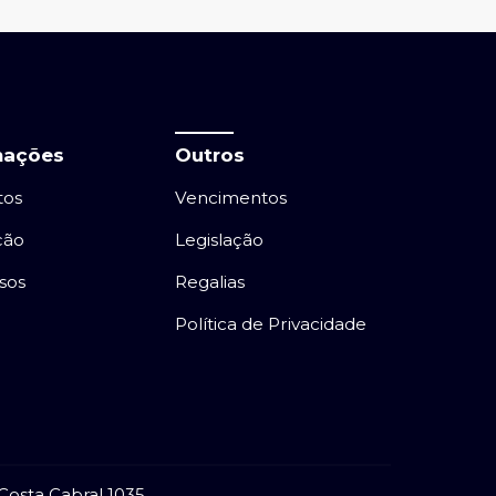
mações
Outros
tos
Vencimentos
ção
Legislação
sos
Regalias
Política de Privacidade
Costa Cabral 1035