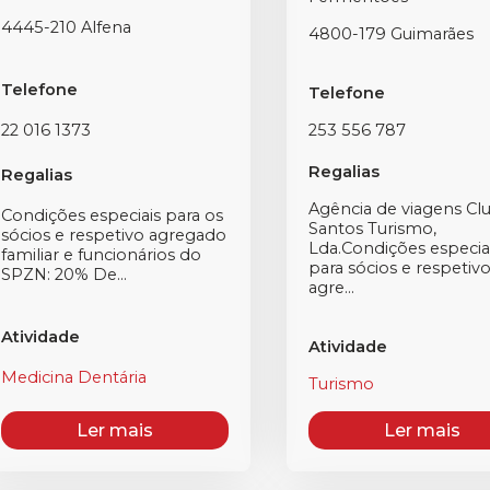
4445-210 Alfena
4800-179 Guimarães
Telefone
Telefone
22 016 1373
253 556 787
Regalias
Regalias
Agência de viagens Cl
Condições especiais para os
Santos Turismo,
sócios e respetivo agregado
Lda.Condições especia
familiar e funcionários do
para sócios e respetiv
SPZN: 20% De...
agre...
Atividade
Atividade
Medicina Dentária
Turismo
Ler mais
Ler mais