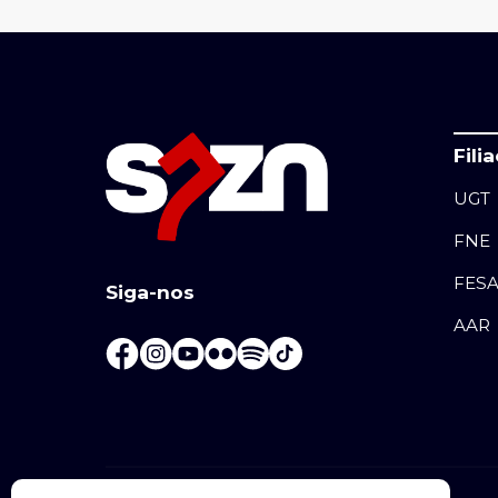
Fili
UGT
FNE
FES
Siga-nos
AAR
+351 225 070 000