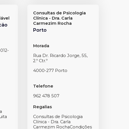
Consultas de Psicologia
ável
Clínica - Dra. Carla
Carmezim Rocha
cão
Porto
Morada
1012-
Rua Dr. Ricardo Jorge, 55,
2.º Ctr.º
4000-277 Porto
Telefone
962 478 507
Regalias
a
uita
Consultas de Psicologia
Clínica - Dra. Carla
Carmezim RochaCondições