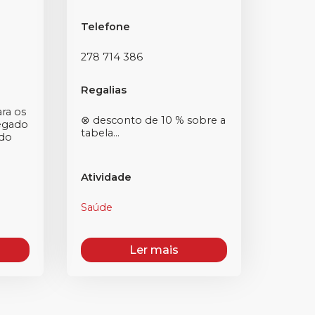
Telefone
278 714 386
Regalias
ra os
⊗ desconto de 10 % sobre a
regado
tabela...
 do
Atividade
Saúde
Ler mais