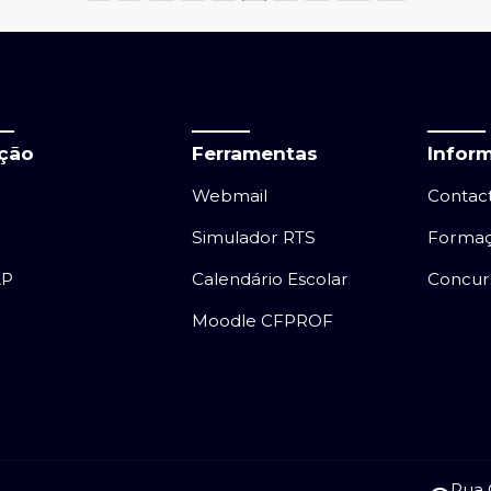
ação
Ferramentas
Infor
Webmail
Contac
Simulador RTS
Forma
AP
Calendário Escolar
Concur
Moodle CFPROF
Rua 