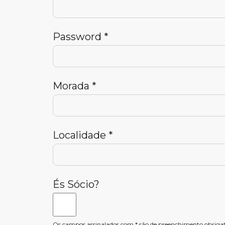
Password *
Morada *
Localidade *
És Sócio?
Os campos assinalados com * são de preenchimento obrigat