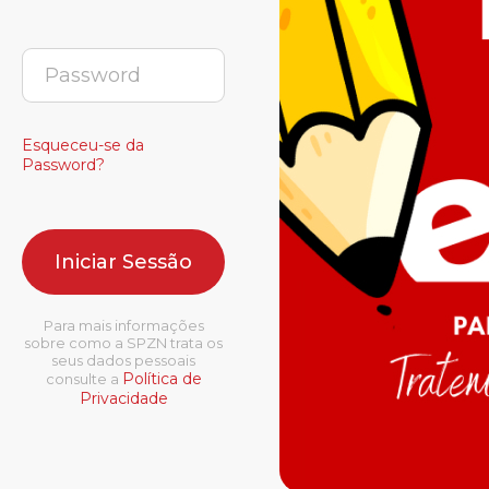
Esqueceu-se da
Password?
Para mais informações
sobre como a SPZN trata os
seus dados pessoais
Política de
consulte a
Privacidade