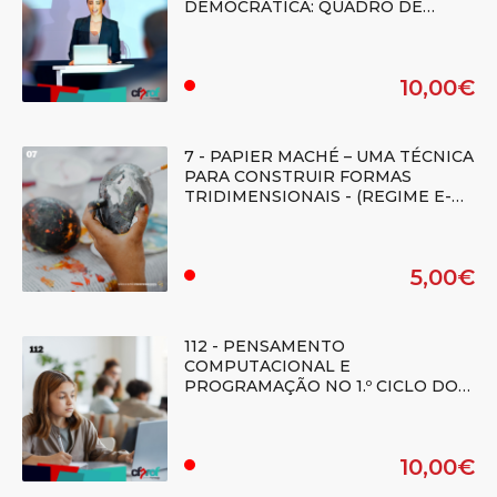
DEMOCRÁTICA: QUADRO DE
REFERÊNCIA DE COMPETÊNCIAS -
(Regime E-learning)
10,00€
.
7 - PAPIER MACHÉ – UMA TÉCNICA
PARA CONSTRUIR FORMAS
TRIDIMENSIONAIS - (REGIME E-
LEARNING) - Duplicado
5,00€
.
112 - PENSAMENTO
COMPUTACIONAL E
PROGRAMAÇÃO NO 1.º CICLO DO
ENSINO BÁSICO - (Regime E-
learning)
10,00€
.