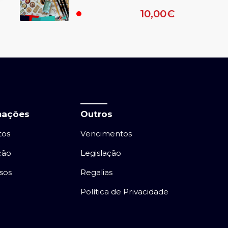
learning)
10,00€
.
mações
Outros
tos
Vencimentos
ção
Legislação
sos
Regalias
Política de Privacidade