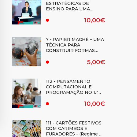
ESTRATÉGICAS DE
ENSINO PARA UMA
CIDADANIA
10,00€
DEMOCRÁTICA: QUADRO
.
DE REFERÊNCIA DE
COMPETÊNCIAS -
(Regime E-learning)
7 - PAPIER MACHÉ – UMA
TÉCNICA PARA
CONSTRUIR FORMAS
TRIDIMENSIONAIS -
5,00€
(REGIME E-LEARNING) -
.
Duplicado
112 - PENSAMENTO
COMPUTACIONAL E
PROGRAMAÇÃO NO 1.º
CICLO DO ENSINO
10,00€
BÁSICO - (Regime E-
.
learning)
111 - CARTÕES FESTIVOS
COM CARIMBOS E
FURADORES - (Regime E-