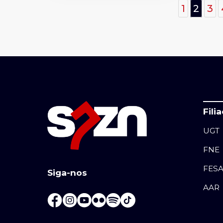
1
2
3
Fili
UGT
FNE
FES
Siga-nos
AAR