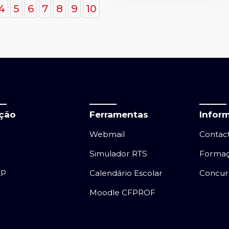
4
5
6
7
8
9
10
ação
Ferramentas
Infor
Webmail
Contac
Simulador RTS
Forma
AP
Calendário Escolar
Concur
Moodle CFPROF