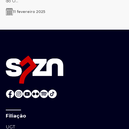
do O...
11 fevereiro 2025
Filiação
UGT