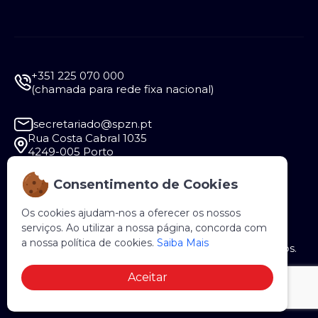
+351 225 070 000
(chamada para rede fixa nacional)
secretariado@spzn.pt
Rua Costa Cabral 1035
4249-005 Porto
Consentimento de Cookies
Segunda a Sexta - 9:30 às 12:30 e das 14:00 às
18:00
Os cookies ajudam-nos a oferecer os nossos
serviços. Ao utilizar a nossa página, concorda com
a nossa política de cookies.
Saiba Mais
Copyright © 2026 SPZN. Todos os direitos reservados.
Aceitar