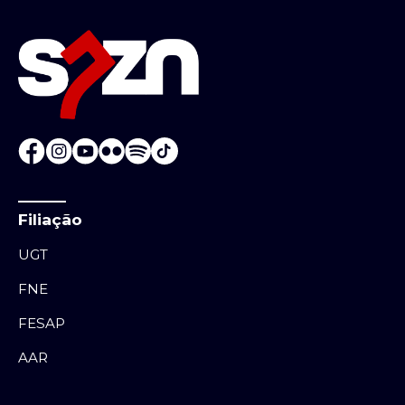
Filiação
UGT
FNE
FESAP
AAR